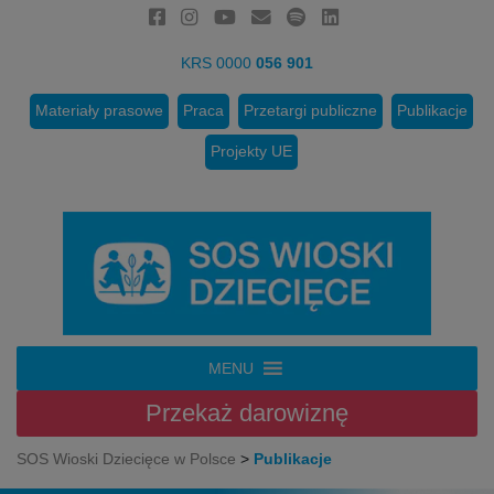
KRS 0000
056 901
Materiały prasowe
Praca
Przetargi publiczne
Publikacje
Projekty UE
MENU
Przekaż
darowiznę
SOS Wioski Dziecięce w Polsce
>
Publikacje