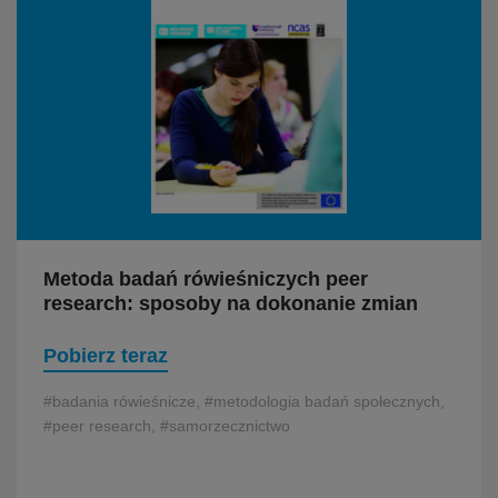
Metoda badań rówieśniczych peer
research: sposoby na dokonanie zmian
Pobierz teraz
#badania rówieśnicze, #metodologia badań społecznych,
#peer research, #samorzecznictwo