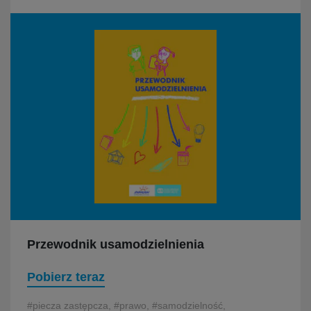
Przewodnik usamodzielnienia
Pobierz teraz
#piecza zastępcza, #prawo, #samodzielność,