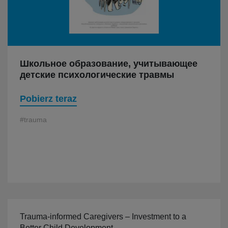
Школьное образование, учитывающее
детские психологические травмы
Pobierz teraz
#trauma
Trauma-informed Caregivers – Investment to a
Better Child Development