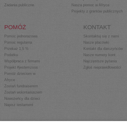
Zadania publiczne
Nasza pomoc w Afryce
Projekty z grantów publicznych
POMÓŻ
KONTAKT
Pomoc jednorazowa
Skontaktuj się z nami
Pomoc regularna
Nasze placówki
Przekaż 1,5 %
Kontakt dla darczyńców
Podatku
Nasze numery kont
Współpraca z firmami
Najczęstsze pytania
Projekt #jestemzsos
Zgłoś nieprawidłowości
Pomóż dzieciom w
Afryce
Zostań fundraiserem
Zostań wolontariuszem
Nowożeńcy dla dzieci
Napisz testament
FAQ
Regulamin
Polityka prywatności