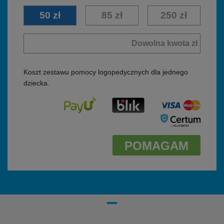
50 zł
85 zł
250 zł
Koszt zestawu pomocy logopedycznych dla jednego
dziecka.
Pola oznaczone symbolem * są wymagane
POMAGAM
Regulaminem
Polityką prywatności
*