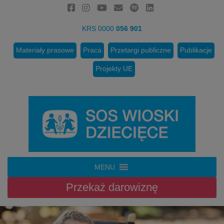
KRS 0000
056 901
Materiały prasowe
Praca
Przetargi publiczne
Publikacje
Projekty UE
MENU
Przekaż
darowiznę