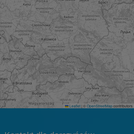
Leaflet
|
©
OpenStreetMap
contributors