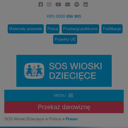
KRS 0000
056 901
Materiały prasowe
Praca
Przetargi publiczne
Publikacje
Projekty UE
MENU
Przekaż
darowiznę
SOS Wioski Dziecięce w Polsce
>
Prawo