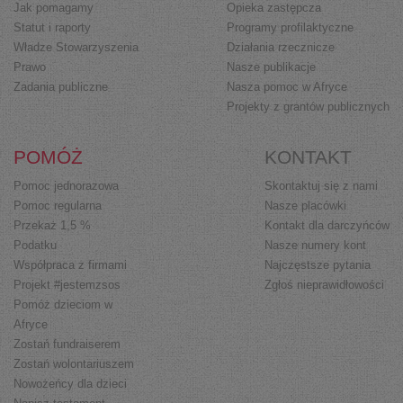
Jak pomagamy
Opieka zastępcza
Statut i raporty
Programy profilaktyczne
Władze Stowarzyszenia
Działania rzecznicze
Prawo
Nasze publikacje
Zadania publiczne
Nasza pomoc w Afryce
Projekty z grantów publicznych
POMÓŻ
KONTAKT
Pomoc jednorazowa
Skontaktuj się z nami
Pomoc regularna
Nasze placówki
Przekaż 1,5 %
Kontakt dla darczyńców
Podatku
Nasze numery kont
Współpraca z firmami
Najczęstsze pytania
Projekt #jestemzsos
Zgłoś nieprawidłowości
Pomóż dzieciom w
Afryce
Zostań fundraiserem
Zostań wolontariuszem
Nowożeńcy dla dzieci