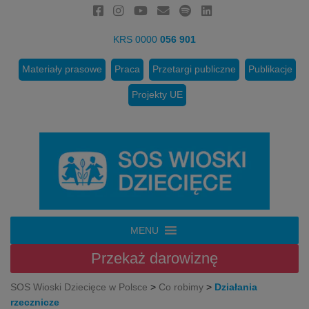
KRS 0000
056 901
Materiały prasowe
Praca
Przetargi publiczne
Publikacje
Projekty UE
MENU
Przekaż
darowiznę
SOS Wioski Dziecięce w Polsce
>
Co robimy
>
Działania
rzecznicze