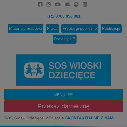
KRS 0000
056 901
Materiały prasowe
Praca
Przetargi publiczne
Publikacje
Projekty UE
MENU
Przekaż
darowiznę
SOS Wioski Dziecięce w Polsce
>
SKONTAKTUJ SIĘ Z NAMI