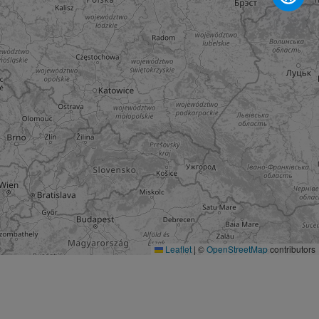
Leaflet
|
©
OpenStreetMap
contributors