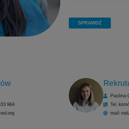
SPRAWDŹ
iów
Rekrut
Paulina 
933 964
Tel. kom
-wd.org
mail: ro