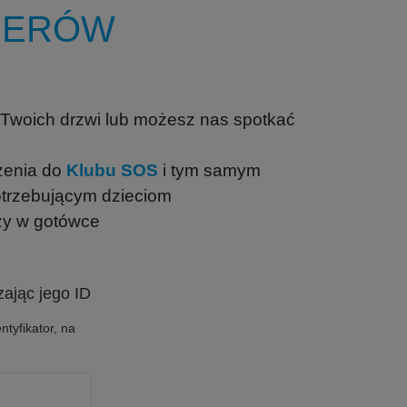
SERÓW
woich drzwi lub możesz nas spotkać
zenia do
Klubu SOS
i tym samym
otrzebującym dzieciom
zy w gotówce
ając jego ID
ntyfikator, na