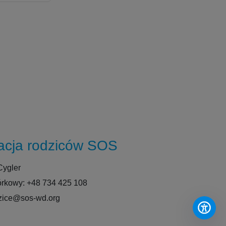
acja rodziców SOS
Cygler
órkowy: +48 734 425 108
dzice@sos-wd.org