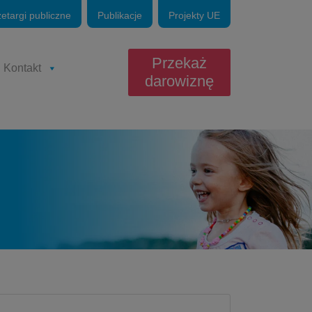
zetargi publiczne
Publikacje
Projekty UE
Przekaż
Kontakt
darowiznę