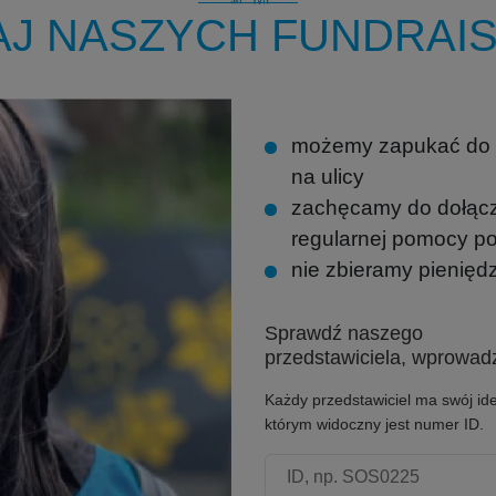
AJ NASZYCH FUNDRAI
możemy zapukać do T
na ulicy
zachęcamy do dołąc
regularnej pomocy p
nie zbieramy pienięd
Sprawdź naszego
przedstawiciela, wprowadz
Każdy przedstawiciel ma swój ide
którym widoczny jest numer ID.
Numer ID przedstawiciela