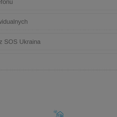
efonu
widualnych
cz SOS Ukraina