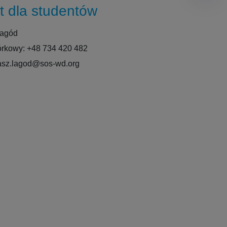
t dla studentów
Łagód
órkowy: +48 734 420 482
kasz.lagod@sos-wd.org