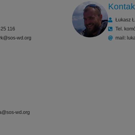
Kontak
Łukasz 
425 116
Tel. kom
zyk@sos-wd.org
mail: lu
ka@sos-wd.org