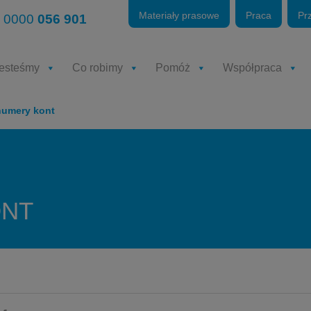
Materiały prasowe
Praca
Pr
 0000
056 901
jesteśmy
Co robimy
Pomóż
Współpraca
numery kont
ONT