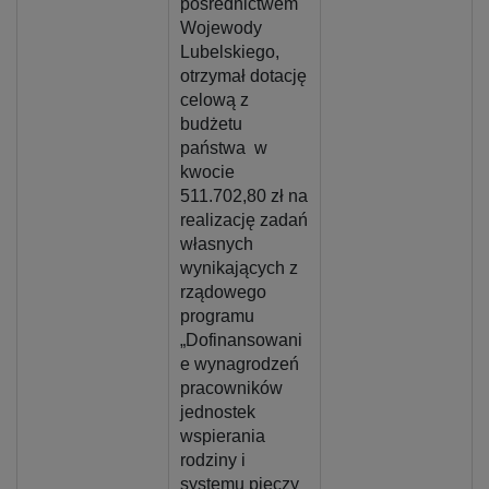
pośrednictwem
Wojewody
Lubelskiego,
otrzymał dotację
celową z
budżetu
państwa w
kwocie
511.702,80 zł na
realizację zadań
własnych
wynikających z
rządowego
programu
„Dofinansowani
e wynagrodzeń
pracowników
jednostek
wspierania
rodziny i
systemu pieczy