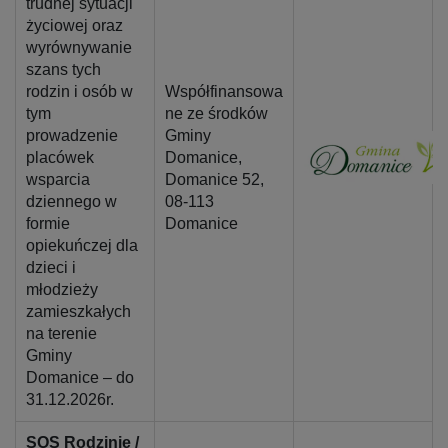
trudnej sytuacji
życiowej oraz
wyrównywanie
szans tych
rodzin i osób w
Współfinansowa
tym
ne ze środków
prowadzenie
Gminy
placówek
Domanice,
wsparcia
Domanice 52,
dziennego w
08-113
formie
Domanice
opiekuńczej dla
dzieci i
młodzieży
zamieszkałych
na terenie
Gminy
Domanice – do
31.12.2026r.
SOS Rodzinie /