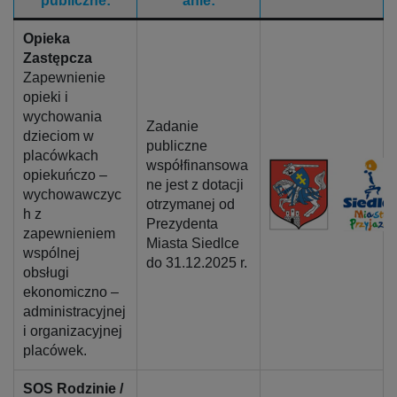
publiczne:
anie:
Opieka
Zastępcza
Zapewnienie
opieki i
wychowania
Zadanie
dzieciom w
publiczne
placówkach
współfinansowa
opiekuńczo –
ne jest z dotacji
wychowawczyc
otrzymanej od
h z
Prezydenta
zapewnieniem
Miasta Siedlce
wspólnej
do 31.12.2025 r.
obsługi
ekonomiczno –
administracyjnej
i organizacyjnej
placówek.
SOS Rodzinie /