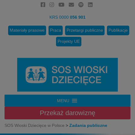
KRS 0000
056 901
Materiały prasowe
Praca
Przetargi publiczne
Publikacje
Projekty UE
MENU
Przekaż
darowiznę
SOS Wioski Dziecięce w Polsce
>
Zadania publiczne