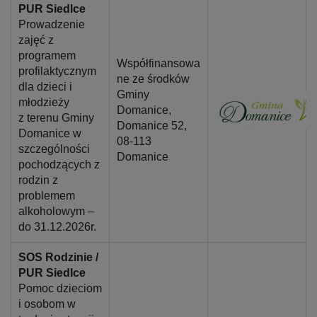
PUR Siedlce
Prowadzenie
zajęć z
programem
Współfinansowa
profilaktycznym
ne ze środków
dla dzieci i
Gminy
młodzieży
Domanice,
z terenu Gminy
Domanice 52,
Domanice w
08-113
szczególności
Domanice
pochodzących z
rodzin z
problemem
alkoholowym –
do 31.12.2026r.
SOS Rodzinie /
PUR Siedlce
Pomoc dzieciom
i osobom w