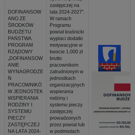
zastępczej na
DOFINANSOW
lata 2024-2027”.
ANO ZE
W ramach
ŚRODKÓW
Programu
BUDŻETU
powiat kraśnicki
PAŃSTWA
wypłaci dodatki
PROGRAM
motywacyjne w
RZĄDOWY
kwocie 1.000 zł
„DOFINANSOW
brutto
ANIE
pracownikom
WYNAGRODZE
zatrudnionym w
Ń
jednostkach
PRACOWNIKÓ
organizacyjnych
W JEDNOSTEK
wspierania
WSPIERANIA
rodziny i
RODZINY I
systemu pieczy
SYSTEMU
zastępczej
PIECZY
prowadzonych
ZASTĘPCZEJ
przez powiat lub
NA LATA 2024-
w podmiotach