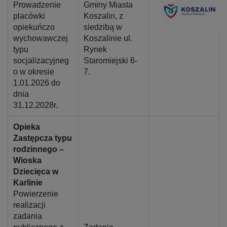
Prowadzenie
Gminy Miasta
placówki
Koszalin, z
opiekuńczo
siedzibą w
wychowawczej
Koszalinie ul.
typu
Rynek
socjalizacyjneg
Staromiejski 6-
o w okresie
7.
1.01.2026 do
dnia
31.12.2028r.
Opieka
Zastępcza typu
rodzinnego –
Wioska
Dziecięca w
Karlinie
Powierzenie
realizacji
zadania