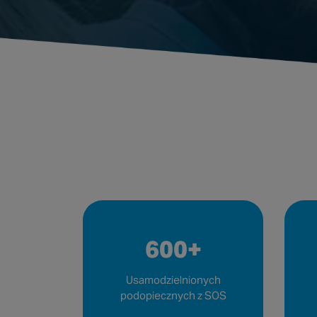
600+
Usamodzielnionych
podopiecznych z SOS