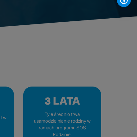
3 LATA
Tyle średnio trwa
at w
usamodzielnianie rodziny w
ramach programu SOS
Rodzinie.