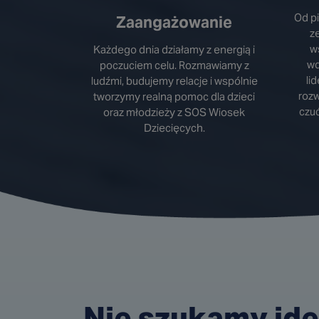
Od p
Zaangażowanie
z
w
Każdego dnia działamy z energią i
wd
poczuciem celu. Rozmawiamy z
li
ludźmi, budujemy relacje i wspólnie
rozw
tworzymy realną pomoc dla dzieci
czuć
oraz młodzieży z SOS Wiosek
Dziecięcych.
Nie szukamy ide