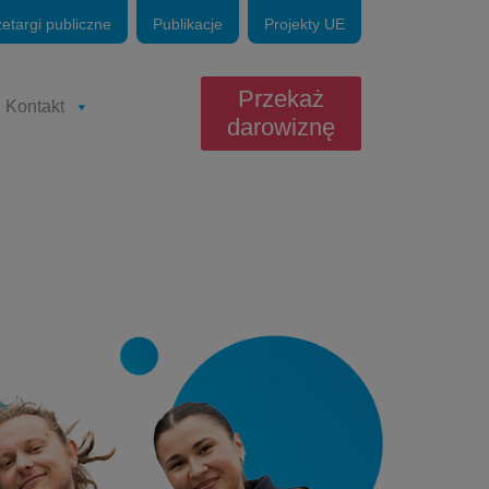
zetargi publiczne
Publikacje
Projekty UE
Przekaż
Kontakt
darowiznę