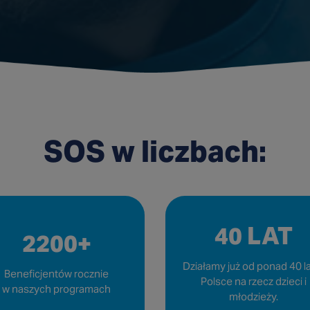
SOS w liczbach:
40 LAT
2200+
Działamy już od ponad 40 l
Beneficjentów rocznie
Polsce na rzecz dzieci i
w naszych programach
młodzieży.