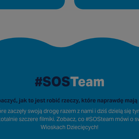
#SOS
Team
aczyć, jak to jest robić rzeczy, które naprawdę mają
óre zaczęły swoją drogę razem z nami i dziś dzielą się t
e totalnie szczere filmiki. Zobacz, co #SOSteam mówi o
Wioskach Dziecięcych!