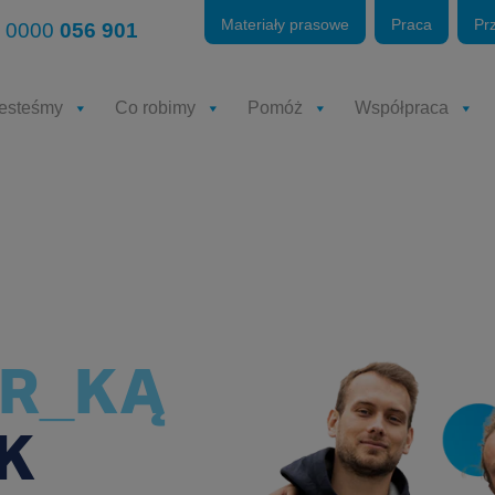
Materiały prasowe
Praca
Pr
 0000
056 901
jesteśmy
Co robimy
Pomóż
Współpraca
ER_KĄ
K