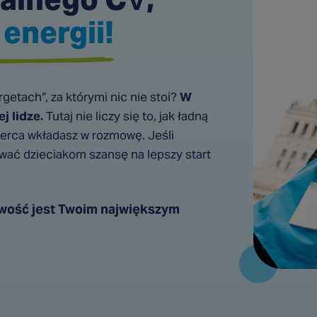
energii!
getach”, za którymi nic nie stoi?
W
j lidze.
Tutaj nie liczy się to, jak ładną
 serca wkładasz w rozmowę. Jeśli
wać dzieciakom szansę na lepszy start
owość jest Twoim największym