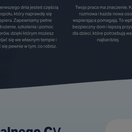
ierwszego dnia jesteś częścią
Twoja praca ma znaczenie. 
espołu, który naprawdę się
rozmowa i każda nowa os
spiera. Zapewniamy pełne
wspierająca pomagają. To wp
rożenie, szkolenia i pomoc
bezpieczny dom i lepszą przy
derów, dzięki którym możesz
dla dzieci, które potrzebują w
ijać się we własnym tempie i
najbardziej.
 się pewnie w tym, co robisz.
alnego CV,