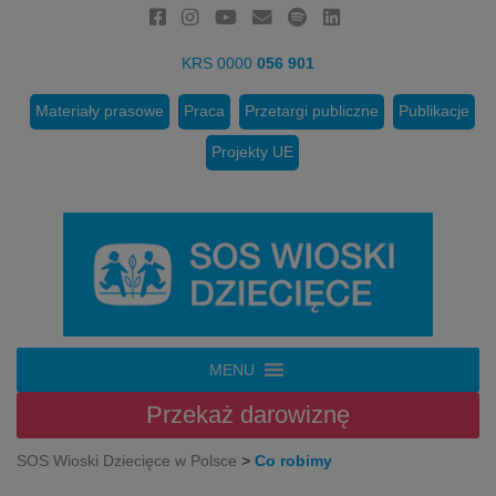
KRS 0000
056 901
Materiały prasowe
Praca
Przetargi publiczne
Publikacje
Projekty UE
MENU
Przekaż
darowiznę
SOS Wioski Dziecięce w Polsce
>
Co robimy