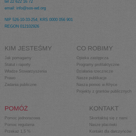
tel 22 622 16 72
email: info@sos-wd.org
NIP 526-10-33-254, KRS 0000 056 901
REGON 012102926
KIM JESTEŚMY
CO ROBIMY
Jak pomagamy
Opieka zastępcza
Statut i raporty
Programy profilaktyczne
Władze Stowarzyszenia
Działania rzecznicze
Prawo
Nasze publikacje
Zadania publiczne
Nasza pomoc w Afryce
Projekty z grantów publicznych
POMÓŻ
KONTAKT
Pomoc jednorazowa
Skontaktuj się z nami
Pomoc regularna
Nasze placówki
Przekaż 1,5 %
Kontakt dla darczyńców