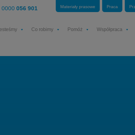
Materiały prasowe
Praca
Pr
 0000
056 901
jesteśmy
Co robimy
Pomóż
Współpraca