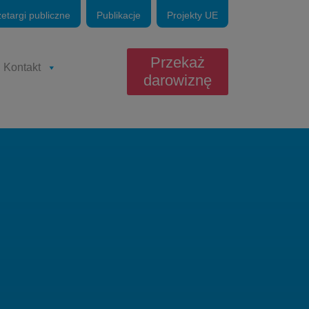
zetargi publiczne
Publikacje
Projekty UE
Przekaż
Kontakt
darowiznę