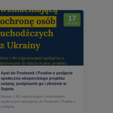
17
LIP 2026
Apel do Posłanek i Posłów o podjęcie
społeczno-eksperckiego projektu
ustawy, podpisanie go i złożenie w
Sejmie.
Razem z 84 organizacjami i podmiotami
społecznymi apelujemy do Posłanek i Posłów o
podjęcie...