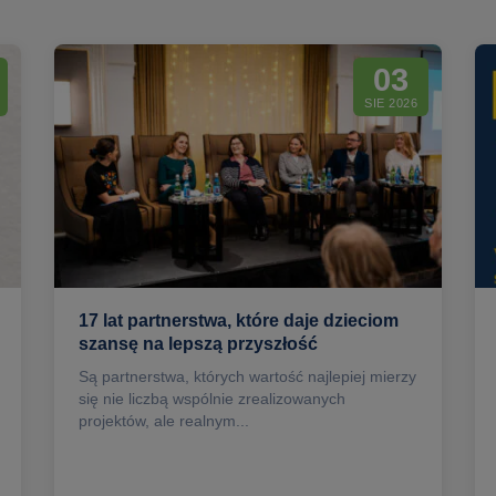
03
SIE 2026
17 lat partnerstwa, które daje dzieciom
szansę na lepszą przyszłość
Są partnerstwa, których wartość najlepiej mierzy
się nie liczbą wspólnie zrealizowanych
projektów, ale realnym...