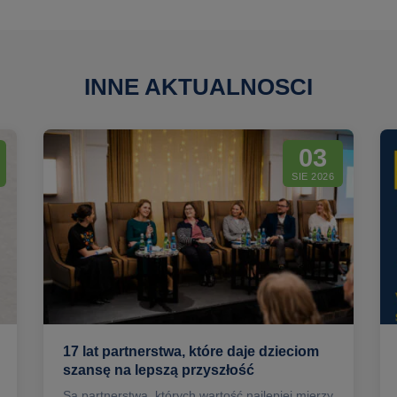
INNE AKTUALNOSCI
03
SIE 2026
17 lat partnerstwa, które daje dzieciom
szansę na lepszą przyszłość
Są partnerstwa, których wartość najlepiej mierzy