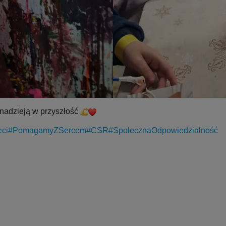
 nadzieją w przyszłość
ci
#PomagamyZSercem
#CSR
#SpołecznaOdpowiedzialność