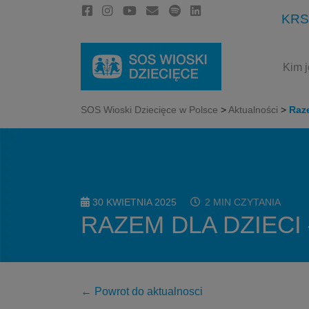
KRS
Kim 
SOS Wioski Dziecięce w Polsce
>
Aktualności
>
Raz
30 KWIETNIA 2025
2 MIN CZYTANIA
RAZEM DLA DZIEC
← Powrot do aktualnosci