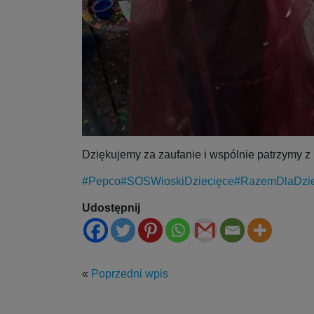
Dziękujemy za zaufanie i wspólnie patrzymy z
#Pepco
#SOSWioskiDziecięce
#RazemDlaDzie
Udostępnij
«
Poprzedni wpis