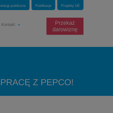
zetargi publiczne
Publikacje
Projekty UE
Przekaż
Kontakt
darowiznę
PRACĘ Z PEPCO!