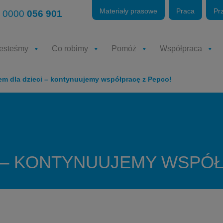
Materiały prasowe
Praca
Pr
 0000
056 901
jesteśmy
Co robimy
Pomóż
Współpraca
em dla dzieci – kontynuujemy współpracę z Pepco!
I – KONTYNUUJEMY WSPÓŁ