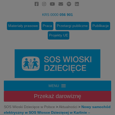
KRS 0000
056 901
Materiały prasowe
Praca
Przetargi publiczne
Publikacje
Projekty UE
MENU
Przekaż
darowiznę
SOS Wioski Dziecięce w Polsce
>
Aktualności
>
Nowy samochód
elektryczny w SOS Wiosce Dziecięcej w Karlinie –