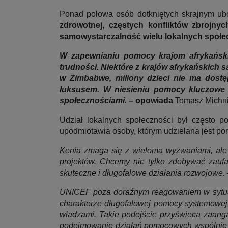
Ponad połowa osób dotkniętych skrajnym ub
zdrowotnej, częstych konfliktów zbrojnyc
samowystarczalność wielu lokalnych społe
W zapewnianiu pomocy krajom afrykańskim 
trudności. Niektóre z krajów afrykańskich
w Zimbabwe, miliony dzieci nie ma dostę
luksusem. W niesieniu pomocy kluczowe j
społecznościami.
– opowiada
Tomasz Michni
Udział lokalnych społeczności był często 
upodmiotawia osoby, którym udzielana jest po
Kenia zmaga się z wieloma wyzwaniami, ale 
projektów. Chcemy nie tylko zdobywać zaufa
skuteczne i długofalowe działania rozwojowe.
UNICEF poza doraźnym reagowaniem w sytuacja
charakterze długofalowej pomocy systemowej.
władzami. Takie podejście przyświeca zaang
podejmowanie działań pomocowych wspólnie 