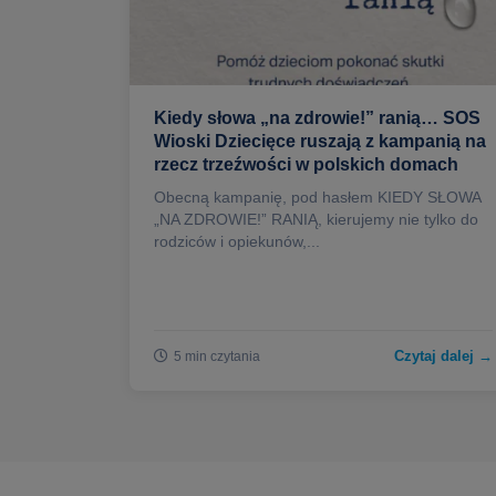
Kiedy słowa „na zdrowie!” ranią… SOS
Wioski Dziecięce ruszają z kampanią na
rzecz trzeźwości w polskich domach
Obecną kampanię, pod hasłem KIEDY SŁOWA
„NA ZDROWIE!” RANIĄ, kierujemy nie tylko do
rodziców i opiekunów,...
Czytaj dalej →
5 min czytania