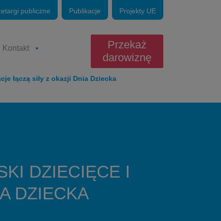
zetargi publiczne
Publikacje
Projekty UE
Przekaż
Kontakt
darowiznę
je łączą siły z okazji Dnia Dziecka
KI DZIECIĘCE I
IA DZIECKA