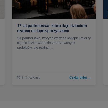
17 lat partnerstwa, które daje dzieciom
szansę na lepszą przyszłość
Są partnerstwa, których wartość najlepiej mierzy
się nie liczbą wspólnie zrealizowanych
projektów, ale realnym...
Czytaj dalej →
3 min czytania