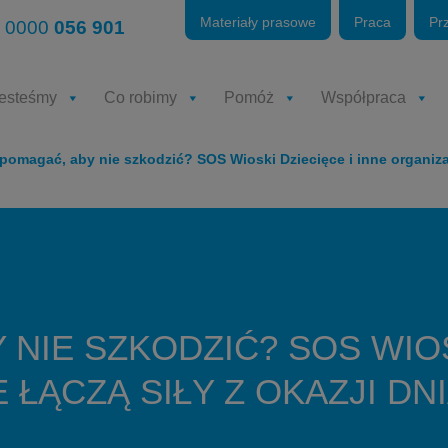
Materiały prasowe
Praca
Pr
 0000
056 901
jesteśmy
Co robimy
Pomóż
Współpraca
pomagać, aby nie szkodzić? SOS Wioski Dziecięce i inne organizac
 NIE SZKODZIĆ? SOS WIOS
 ŁĄCZĄ SIŁY Z OKAZJI DN