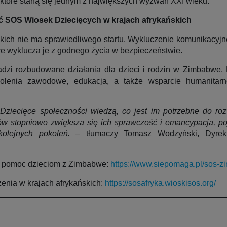
tóre staną się jednym z największych wyzwań XXI wieku.
ć SOS Wiosek Dziecięcych w krajach afrykańskich
skich nie ma sprawiedliwego startu. Wykluczenie komunikacyjn
re wyklucza je z godnego życia w bezpieczeństwie.
zi rozbudowane działania dla dzieci i rodzin w Zimbabwe, K
zkolenia zawodowe, edukacja, a także wsparcie humanitar
iecięce społeczności wiedzą, co jest im potrzebne do rozw
ów stopniowo zwiększa się ich sprawczość i emancypacja, po
olejnych pokoleń.
– tłumaczy Tomasz Wodzyński, Dyrekt
a pomoc dzieciom z Zimbabwe:
https://www.siepomaga.pl/sos-
zenia w krajach afrykańskich:
https://sosafryka.wioskisos.org/