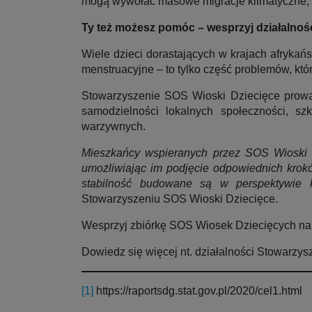
mogą wywołać masowe migracje klimatyczne, k
Ty też możesz pomóc – wesprzyj działalnoś
Wiele dzieci dorastających w krajach afrykań
menstruacyjne – to tylko część problemów, któ
Stowarzyszenie SOS Wioski Dziecięce prowad
samodzielności lokalnych społeczności, s
warzywnych.
Mieszkańcy wspieranych przez SOS Wioski Dz
umożliwiając im podjęcie odpowiednich krok
stabilność budowane są w perspektywie k
Stowarzyszeniu SOS Wioski Dziecięce.
Wesprzyj zbiórkę SOS Wiosek Dziecięcych n
Dowiedz się więcej nt. działalności Stowarzys
[1]
https://raportsdg.stat.gov.pl/2020/cel1.html