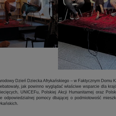
arodowy Dzień Dziecka Afrykańskiego – w Faktycznym Domu Ku
ebatowały, jak powinno wyglądać właściwe wsparcie dla krajó
ziecięcych, UNICEFu, Polskiej Akcji Humanitarnej oraz Po
ie odpowiedzialnej pomocy dbającej o podmiotowość mieszka
ykańskich.