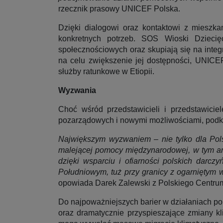
rzecznik prasowy UNICEF Polska.
Dzięki dialogowi oraz kontaktowi z mieszka
konkretnych potrzeb. SOS Wioski Dzieci
społecznościowych oraz skupiają się na inte
na celu zwiększenie jej dostępności, UNICE
służby ratunkowe w Etiopii.
Wyzwania
Choć wśród przedstawicieli i przedstawicie
pozarządowych i nowymi możliwościami, podkre
Największym wyzwaniem – nie tylko dla Pols
malejącej pomocy międzynarodowej, w tym am
dzięki wsparciu i ofiarności polskich dar
Południowym, tuż przy granicy z ogarnięty
opowiada Darek Zalewski z Polskiego Centr
Do najpoważniejszych barier w działaniach p
oraz dramatycznie przyspieszające zmiany kl