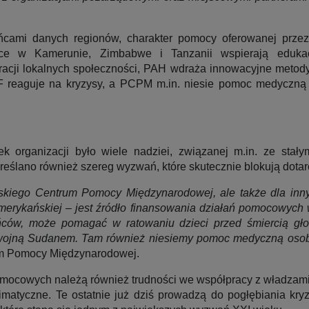
ńcami danych regionów, charakter pomocy oferowanej przez
ęce w Kamerunie, Zimbabwe i Tanzanii wspierają edukac
gracji lokalnych społeczności, PAH wdraża innowacyjne metod
F reaguje na kryzysy, a PCPM m.in. niesie pomoc medyczną w
lek organizacji było wiele nadziei, związanej m.in. ze sta
ślano również szereg wyzwań, które skutecznie blokują dotarc
kiego Centrum Pomocy Międzynarodowej, ale także dla innych
erykańskiej – jest źródło finansowania działań pomocowych w
czyńców, może pomagać w ratowaniu dzieci przed śmiercią 
m wojną Sudanem. Tam również niesiemy pomoc medyczną osob
um Pomocy Międzynarodowej.
omocowych należą również trudności we współpracy z władzami
imatyczne. Te ostatnie już dziś prowadzą do pogłębiania kry