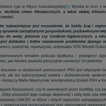
óstwem żyje w Afryce Subsaharyjskiej
[1]
. Wynika to m.in. z
o
h, skutków zmian klimatycznych, a także słabej infrastr
czności.
najważniejsze jest zrozumienie, że każdy kraj i region 
 są sprawnie zarządzanymi gospodarkami, pozbawionymi wię
pu do wody, jedzenia czy środków higienicznych, a eduk
est dokładne i trafne namierzenie problemów danego re
ewicz, podróżnik, reportażysta, ambasador SOS Wiosek Dzieci
podejmowanym tematem podczas spotkania – prelegenci zgo
moc, jak również pozwala precyzyjnie namierzyć ich potrzeby:
kluczowe w działaniach pomocowych PAH jest włączanie lok
nie, ale też wykorzystywać wiedzę i doświadczenie społecz
– tłumaczy Marta Wawrzyniak, koordynatorka działań PAH w Ke
ch kryzysowych, czy to wywołanych przez konflikty, czy kata
 Żeby prowadzić tego rodzaju aktywność i żeby była ona efek
ażowaniu UNICEF w Afryce i innych regionach wymagających n
z organizacjami pozarządowymi oraz miejscowymi partnerami