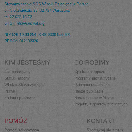
Stowarzyszenie SOS Wioski Dziecięce w Polsce
ul. Niedźwiedzia 39, 02-737 Warszawa
tel 22 622 16 72
email: info@sos-wd.org
NIP 526-10-33-254, KRS 0000 056 901
REGON 012102926
KIM JESTEŚMY
CO ROBIMY
Jak pomagamy
Opieka zastępcza
Statut i raporty
Programy profilaktyczne
Władze Stowarzyszenia
Działania rzecznicze
Prawo
Nasze publikacje
Zadania publiczne
Nasza pomoc w Afryce
Projekty z grantów publicznych
POMÓŻ
KONTAKT
Pomoc jednorazowa
Skontaktuj się z nami