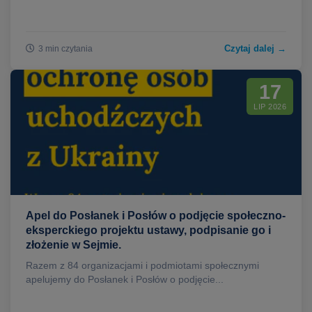
Czytaj dalej →
3 min czytania
17
LIP 2026
Apel do Posłanek i Posłów o podjęcie społeczno-
eksperckiego projektu ustawy, podpisanie go i
złożenie w Sejmie.
Razem z 84 organizacjami i podmiotami społecznymi
apelujemy do Posłanek i Posłów o podjęcie...