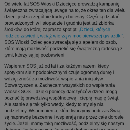
Od wielu lat SOS Wioski Dziecięce prowadzą kampanię
świąteczną zwracającą uwagę na to, że okres ten dla wielu
dzieci jest szczególnie trudny i bolesny. Częścią działań
prowadzonych w listopadzie i grudniu jest też zbiórka
środków, do której zaprasza spot pt.
„Dzieci, których
rodzice zawiedli, wciąż wierzą w moc pierwszej gwiazdki”
.
SOS Wioski Dziecięce zwracają się z apelem do osób,
które mają możliwość podzielić się świąteczną radością z
tymi, którzy są jej pozbawieni.
Wspieram SOS już od lat i za każdym razem, kiedy
spotykam się z podopiecznymi czuję ogromną dumę i
wdzięczność za możliwość wspierania inicjatyw
Stowarzyszenia. Zachęcam wszystkich do wspierania
Wiosek SOS – dzięki pomocy darczyńców dzieci mogą
poznać tę prawdziwą wspólnotową i ciepłą magię świąt.
Ale stanie się tak tylko wtedy, kiedy to my się nią
podzielimy. Wspomnienia, które tworzymy podczas Świąt
są naprawdę bezcenne i wspierają nas przez całe dorosłe
życie. Jeżeli mamy taką możliwość, podzielmy się naszym
dobrem. Jestem pewna, że nawet drobny gest w stronę