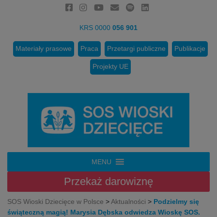
KRS 0000
056 901
Materiały prasowe
Praca
Przetargi publiczne
Publikacje
Projekty UE
MENU
Przekaż
darowiznę
SOS Wioski Dziecięce w Polsce
>
Aktualności
>
Podzielmy się
świąteczną magią! Marysia Dębska odwiedza Wioskę SOS.