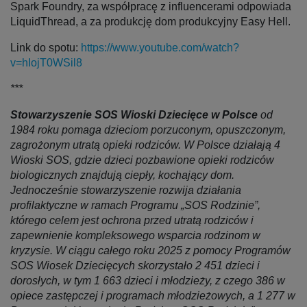
Spark Foundry, za współpracę z influencerami odpowiada
LiquidThread, a za produkcję dom produkcyjny Easy Hell.
Link do spotu:
https://www.youtube.com/watch?
v=hIojT0WSil8
***
Stowarzyszenie SOS Wioski Dziecięce w Polsce
od
1984 roku pomaga dzieciom porzuconym, opuszczonym,
zagrożonym utratą opieki rodziców. W Polsce działają 4
Wioski SOS, gdzie dzieci pozbawione opieki rodziców
biologicznych znajdują ciepły, kochający dom.
Jednocześnie stowarzyszenie rozwija działania
profilaktyczne w ramach Programu „SOS Rodzinie”,
którego celem jest ochrona przed utratą rodziców i
zapewnienie kompleksowego wsparcia rodzinom w
kryzysie. W ciągu całego roku 2025 z pomocy Programów
SOS Wiosek Dziecięcych skorzystało 2 451 dzieci i
dorosłych, w tym 1 663 dzieci i młodzieży, z czego 386 w
opiece zastępczej i programach młodzieżowych, a 1 277 w