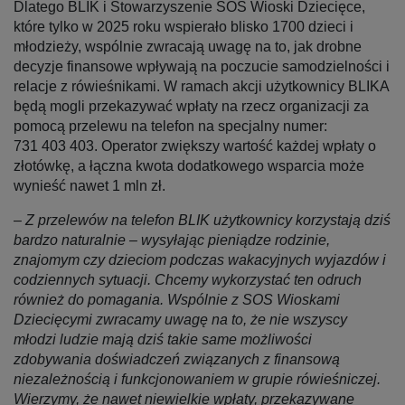
Dlatego BLIK i Stowarzyszenie SOS Wioski Dziecięce,
które tylko w 2025 roku wspierało blisko 1700 dzieci i
młodzieży, wspólnie zwracają uwagę na to, jak drobne
decyzje finansowe wpływają na poczucie samodzielności i
relacje z rówieśnikami. W ramach akcji użytkownicy BLIKA
będą mogli przekazywać wpłaty na rzecz organizacji za
pomocą przelewu na telefon na specjalny numer:
731 403 403. Operator zwiększy wartość każdej wpłaty o
złotówkę, a łączna kwota dodatkowego wsparcia może
wynieść nawet 1 mln zł.
–
Z przelewów na telefon BLIK użytkownicy korzystają dziś
bardzo naturalnie – wysyłając pieniądze rodzinie,
znajomym czy dzieciom podczas wakacyjnych wyjazdów i
codziennych sytuacji. Chcemy wykorzystać ten odruch
również do pomagania. Wspólnie z SOS Wioskami
Dziecięcymi zwracamy uwagę na to, że nie wszyscy
młodzi ludzie mają dziś takie same możliwości
zdobywania doświadczeń związanych z finansową
niezależnością i funkcjonowaniem w grupie rówieśniczej.
Wierzymy, że nawet niewielkie wpłaty, przekazywane