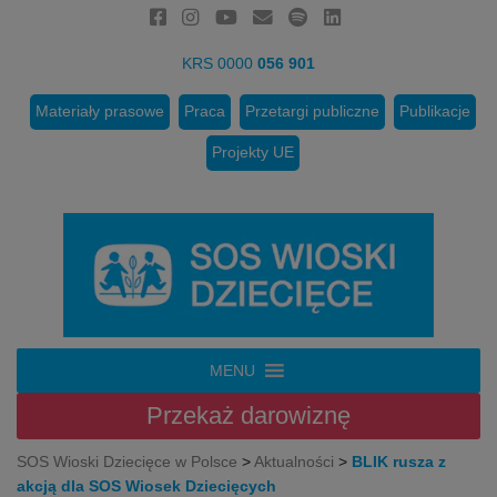
KRS 0000
056 901
Materiały prasowe
Praca
Przetargi publiczne
Publikacje
Projekty UE
MENU
Przekaż
darowiznę
SOS Wioski Dziecięce w Polsce
>
Aktualności
>
BLIK rusza z
akcją dla SOS Wiosek Dziecięcych