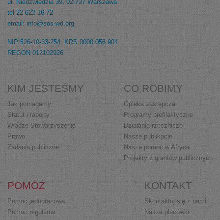
ul. Niedźwiedzia 39, 02-737 Warszawa
tel 22 622 16 72
email: info@sos-wd.org
NIP 526-10-33-254, KRS 0000 056 901
REGON 012102926
KIM JESTEŚMY
CO ROBIMY
Jak pomagamy
Opieka zastępcza
Statut i raporty
Programy profilaktyczne
Władze Stowarzyszenia
Działania rzecznicze
Prawo
Nasze publikacje
Zadania publiczne
Nasza pomoc w Afryce
Projekty z grantów publicznych
POMÓŻ
KONTAKT
Pomoc jednorazowa
Skontaktuj się z nami
Pomoc regularna
Nasze placówki