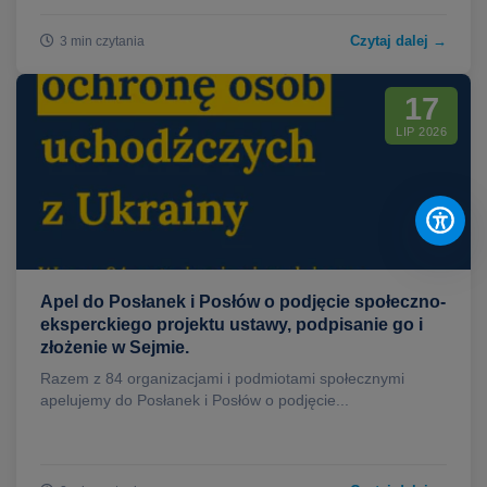
Czytaj dalej →
3 min czytania
17
LIP 2026
Apel do Posłanek i Posłów o podjęcie społeczno-
eksperckiego projektu ustawy, podpisanie go i
złożenie w Sejmie.
Razem z 84 organizacjami i podmiotami społecznymi
apelujemy do Posłanek i Posłów o podjęcie...