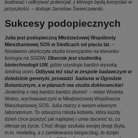
budować i odkrywać potencjał, z którego będą korzystać w
przyszłości. ­
– dodaje Jarosław Świerczewski.
Sukcesy podopiecznych
Julia jest podopieczną Młodzieżowej Wspólnoty
Mieszkaniowej SOS w Siedlcach od pięciu lat.
–
Niedawno ukończyła studia licencjackie na kierunku
biologia na SGGW.
Obecnie jest studentką
biotechnologii UW,
gdzie uzyskuje bardzo wysoką
średnią ocen.
Odbywa też
staż w zespole badawczym w
dziedzinie genetyki, prowadzi badania w Ogrodzie
Botanicznym, a w planach ma studia doktoranckie!
Jesteśmy z niej bardzo bardzo dumni!
– mówi Wioleta
Wołos, wychowawczyni w Młodzieżowej Wspólnocie
Mieszkaniowej SOS. Julia marzy o swoim własnym
laboratorium. To odważna młoda kobieta, która każdy
dzień chce przeżyć jak najlepiej i umie docenić to, co
oferuje jej życie. Choć długo szukała swojej drogi (była,
m.in. modelką, a z zamiłowania biegaczką), to dzięki