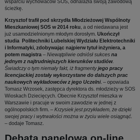
wsparciu wychowaców SOS, odnalazła swoją zawodową
ścieżkę.
Krzysztof trafił pod skrzydła Młodzieżowej Wspólnoty
Mieszkaniowej SOS w 2014 roku
, a od niedawana jest
już usamodzielnionym młodym dorosłym.
Ukończył
studia Politechniki Lubelskiej Wydziału Elektrotechniki
i Informatyki, zdobywając najpierw tytuł inżyniera, a
potem magistra
–
Niewątpliwie odniósł sukces
na
jednym z najtrudniejszych kierunków studiów
.
Świadczy o tym niemały fakt, iż fragmenty
jego pracy
licencjackiej zostały wykorzystane do dalszych prac
naukowych wykładowców z jego Uczelni
. – opowiada
Tomasz Wrzosek, zastępca dyrektora ds. młodzieży w SOS
Wioskach Dziecięcych. Obecnie Krzysztof mieszka w
Warszawie i pracuje w swoim zawodzie w jednej z
ogólnopolskich firm. –
Krzysiek jest przykładem, że dzięki
swojej pracy i wytrwałości można w życiu wiele osiągnąć.
–
dodaje Tomasz.
Debata panelowa on-line