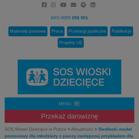
KRS 0000
056 901
Materiały prasowe
Praca
Przetargi publiczne
Publikacje
Projekty UE
MENU
Przekaż
darowiznę
SOS Wioski Dziecięce w Polsce
>
Aktualności
>
Siedlecki model
pomocowy dla młodzieży z pieczy zastępczej przykładem dla