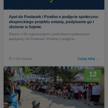
Apel do Posłanek i Posłów o podjęcie społeczno-
eksperckiego projektu ustawy, podpisanie go i
złożenie w Sejmie.
Razem z 84 organizacjami i podmiotami społecznymi
apelujemy do Posłanek i Posłów o podjęcie...
Czytaj dalej →
2 min czytania
12
CZE 2026