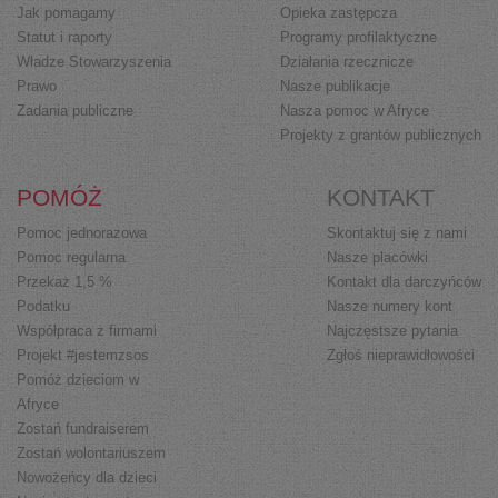
Jak pomagamy
Opieka zastępcza
Statut i raporty
Programy profilaktyczne
Władze Stowarzyszenia
Działania rzecznicze
Prawo
Nasze publikacje
Zadania publiczne
Nasza pomoc w Afryce
Projekty z grantów publicznych
POMÓŻ
KONTAKT
Pomoc jednorazowa
Skontaktuj się z nami
Pomoc regularna
Nasze placówki
Przekaż 1,5 %
Kontakt dla darczyńców
Podatku
Nasze numery kont
Współpraca z firmami
Najczęstsze pytania
Projekt #jestemzsos
Zgłoś nieprawidłowości
Pomóż dzieciom w
Afryce
Zostań fundraiserem
Zostań wolontariuszem
Nowożeńcy dla dzieci