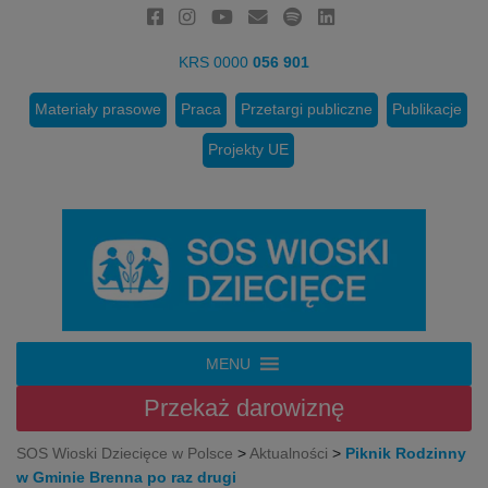
KRS 0000
056 901
Materiały prasowe
Praca
Przetargi publiczne
Publikacje
Projekty UE
MENU
Przekaż
darowiznę
SOS Wioski Dziecięce w Polsce
>
Aktualności
>
Piknik Rodzinny
w Gminie Brenna po raz drugi