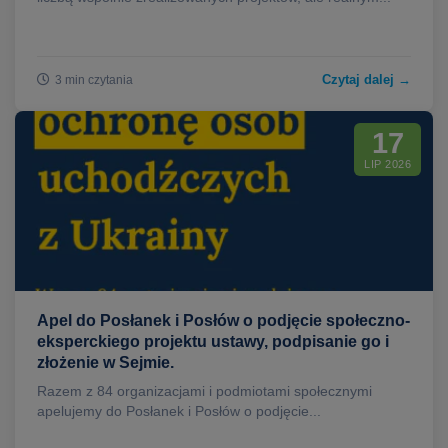
Czytaj dalej →
3 min czytania
17
LIP 2026
Apel do Posłanek i Posłów o podjęcie społeczno-
eksperckiego projektu ustawy, podpisanie go i
złożenie w Sejmie.
Razem z 84 organizacjami i podmiotami społecznymi
apelujemy do Posłanek i Posłów o podjęcie...