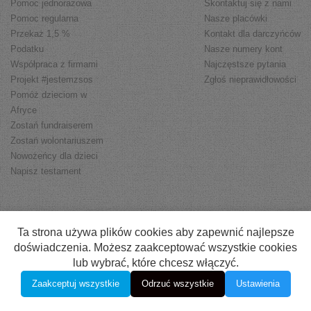
Pomoc jednorazowa
Skontaktuj się z nami
Pomoc regularna
Nasze placówki
Przekaż 1,5 %
Kontakt dla darczyńców
Podatku
Nasze numery kont
Współpraca z firmami
Najczęstsze pytania
Projekt #jestemzsos
Zgłoś nieprawidłowości
Pomóż dzieciom w
Afryce
Zostań fundraiserem
Zostań wolontariuszem
Nowożeńcy dla dzieci
Napisz testament
FAQ
Regulamin
Polityka prywatności
Ta strona używa plików cookies aby zapewnić najlepsze
Informacja o dostępności
doświadczenia. Możesz zaakceptować wszystkie cookies
lub wybrać, które chcesz włączyć.
Created by
clivio.pl
Zaakceptuj wszystkie
Odrzuć wszystkie
Ustawienia