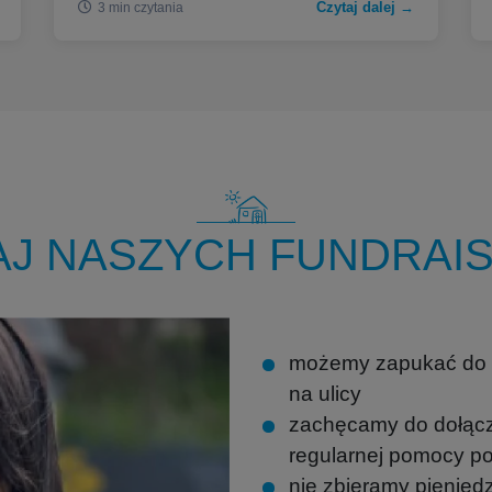
Czytaj dalej →
3 min czytania
AJ NASZYCH FUNDRAI
możemy zapukać do T
na ulicy
zachęcamy do dołąc
regularnej pomocy p
nie zbieramy pienięd