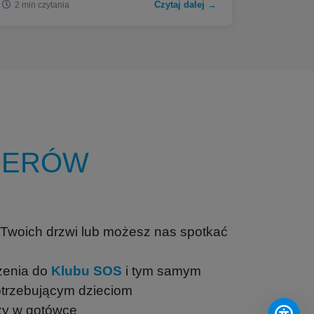
Czytaj dalej →
2 min czytania
SERÓW
woich drzwi lub możesz nas spotkać
zenia do
Klubu SOS
i tym samym
otrzebującym dzieciom
zy w gotówce