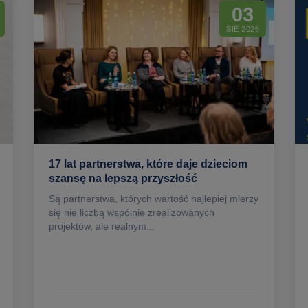
03
SIE 2026
17 lat partnerstwa, które daje dzieciom
szansę na lepszą przyszłość
Są partnerstwa, których wartość najlepiej mierzy
się nie liczbą wspólnie zrealizowanych
projektów, ale realnym...