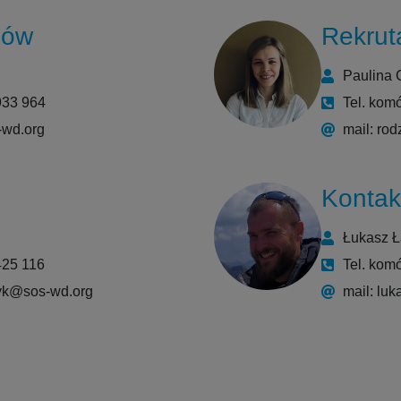
iów
Rekrut
Paulina 
933 964
Tel. kom
-wd.org
mail: ro
Kontak
Łukasz 
425 116
Tel. kom
zyk@sos-wd.org
mail: lu