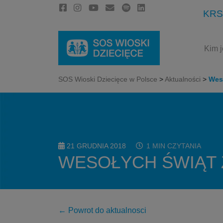
KRS
Kim 
SOS Wioski Dziecięce w Polsce
>
Aktualności
>
Wes
21 GRUDNIA 2018
1 MIN CZYTANIA
WESOŁYCH ŚWIĄT 
← Powrot do aktualnosci