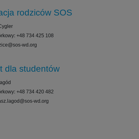
acja rodziców SOS
Cygler
órkowy: +48 734 425 108
dzice@sos-wd.org
t dla studentów
Łagód
órkowy: +48 734 420 482
kasz.lagod@sos-wd.org