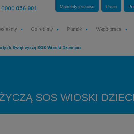
Materiały prasowe
Praca
Pr
 0000
056 901
jesteśmy
Co robimy
Pomóż
Współpraca
ołych Świąt życzą SOS Wioski Dziecięce
ŻYCZĄ SOS WIOSKI DZIEC