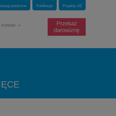
zetargi publiczne
Publikacje
Projekty UE
Przekaż
Kontakt
darowiznę
IĘCE