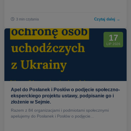
Czytaj dalej →
3 min czytania
17
LIP 2026
Apel do Posłanek i Posłów o podjęcie społeczno-
eksperckiego projektu ustawy, podpisanie go i
złożenie w Sejmie.
Razem z 84 organizacjami i podmiotami społecznymi
apelujemy do Posłanek i Posłów o podjęcie...