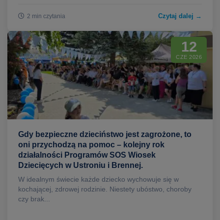
Czytaj dalej →
2 min czytania
12
CZE 2026
Gdy bezpieczne dzieciństwo jest zagrożone, to
oni przychodzą na pomoc – kolejny rok
działalności Programów SOS Wiosek
Dziecięcych w Ustroniu i Brennej.
W idealnym świecie każde dziecko wychowuje się w
kochającej, zdrowej rodzinie. Niestety ubóstwo, choroby
czy brak...