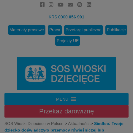
KRS 0000
056 901
Materiały prasowe
Praca
Przetargi publiczne
Publikacje
Projekty UE
MENU
Przekaż
darowiznę
SOS Wioski Dziecięce w Polsce
>
Aktualności
>
Siedlce: Twoje
dziecko doświadczyło przemocy rówieśniczej lub