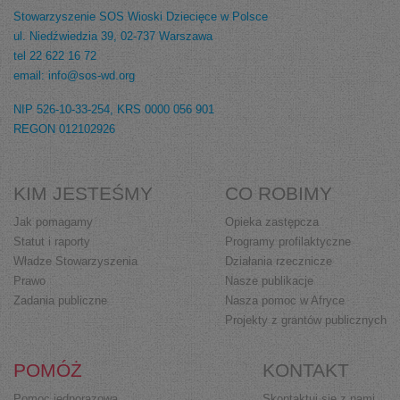
Stowarzyszenie SOS Wioski Dziecięce w Polsce
ul. Niedźwiedzia 39, 02-737 Warszawa
tel 22 622 16 72
email: info@sos-wd.org
NIP 526-10-33-254, KRS 0000 056 901
REGON 012102926
KIM JESTEŚMY
CO ROBIMY
Jak pomagamy
Opieka zastępcza
Statut i raporty
Programy profilaktyczne
Władze Stowarzyszenia
Działania rzecznicze
Prawo
Nasze publikacje
Zadania publiczne
Nasza pomoc w Afryce
Projekty z grantów publicznych
POMÓŻ
KONTAKT
Pomoc jednorazowa
Skontaktuj się z nami