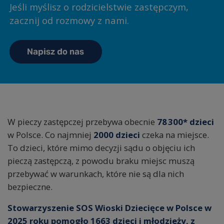
Jeśli myślisz o rodzicielstwie zastępczym,
zacznij od rozmowy z nami.
Napisz do nas
W pieczy zastępczej przebywa obecnie
78 300
* dzieci
w Polsce.
Co najmniej
2000
dzieci
czeka na miejsce.
To dzieci, które mimo decyzji sądu o objęciu ich
pieczą zastępczą, z powodu braku miejsc muszą
przebywać w warunkach, które nie są dla nich
bezpieczne.
Stowarzyszenie SOS Wioski Dziecięce w Polsce w
2025 roku pomogło 1663 dzieci i młodzieży, z