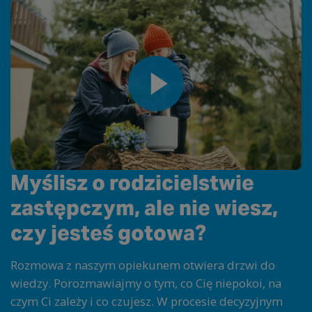
Myślisz o rodzicielstwie
zastępczym, ale nie wiesz,
czy jesteś gotowa?
Rozmowa z naszym opiekunem otwiera drzwi do
wiedzy. Porozmawiajmy o tym, co Cię niepokoi, na
czym Ci zależy i co czujesz. W procesie decyzyjnym