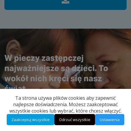
W pieczy zastępczej
najważniejsze są dzieci. To
wokół nich kręci się nasz
świat.
Ta strona używa plików cookies aby zapewnić
najlepsze doświadczenia. Możesz zaakceptować
wszystkie cookies lub wybrać, które chcesz włączyć.
Zaakceptuj wszystkie
Odrzuć wszystkie
Ustawienia