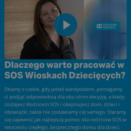
Dlaczego warto pracować w
SOS Wioskach Dziecięcych?
Dbamy o ciebie, gdy jesteś kandydatem, pomagamy
ci podjąć odpowiednią dla obu stron decyzję, a kiedy
zostajesz Rodzicem SOS i obejmujesz dom, dzieci i
obowiązki, także nie zostawiamy cię samego. Staramy
się zapewnić jak najlepszą pomoc dla rodziców SOS w
tworzeniu ciepłego, bezpiecznego domu dla dzieci.