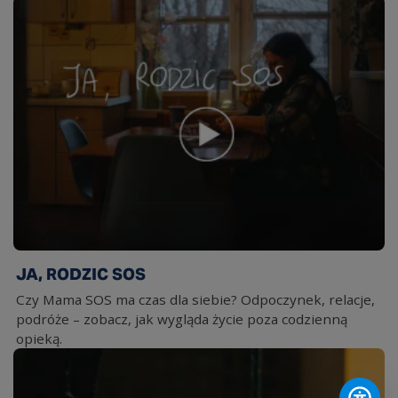
JA, RODZIC SOS
Czy Mama SOS ma czas dla siebie? Odpoczynek, relacje,
podróże – zobacz, jak wygląda życie poza codzienną
opieką.