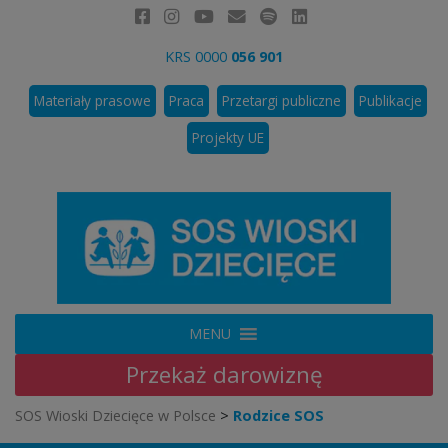
KRS 0000
056 901
Materiały prasowe
Praca
Przetargi publiczne
Publikacje
Projekty UE
MENU
Przekaż
darowiznę
SOS Wioski Dziecięce w Polsce
>
Rodzice SOS