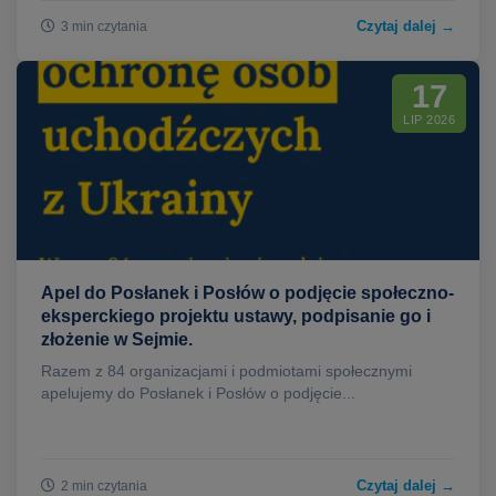
Czytaj dalej →
3 min czytania
17
LIP 2026
Apel do Posłanek i Posłów o podjęcie społeczno-
eksperckiego projektu ustawy, podpisanie go i
złożenie w Sejmie.
Razem z 84 organizacjami i podmiotami społecznymi
apelujemy do Posłanek i Posłów o podjęcie...
Czytaj dalej →
2 min czytania