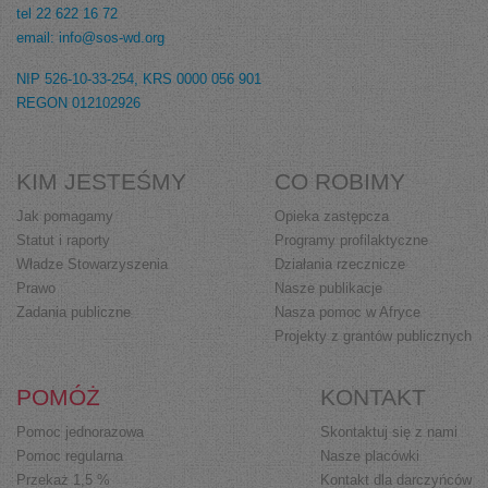
tel 22 622 16 72
email: info@sos-wd.org
NIP 526-10-33-254, KRS 0000 056 901
REGON 012102926
KIM JESTEŚMY
CO ROBIMY
Jak pomagamy
Opieka zastępcza
Statut i raporty
Programy profilaktyczne
Władze Stowarzyszenia
Działania rzecznicze
Prawo
Nasze publikacje
Zadania publiczne
Nasza pomoc w Afryce
Projekty z grantów publicznych
POMÓŻ
KONTAKT
Pomoc jednorazowa
Skontaktuj się z nami
Pomoc regularna
Nasze placówki
Przekaż 1,5 %
Kontakt dla darczyńców