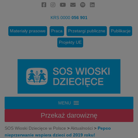
KRS 0000
056 901
Materiały prasowe
Praca
Przetargi publiczne
Publikacje
Projekty UE
MENU
Przekaż
darowiznę
SOS Wioski Dziecięce w Polsce
>
Aktualności
>
Pepco
nieprzerwanie wspiera dzieci od 2019 roku!