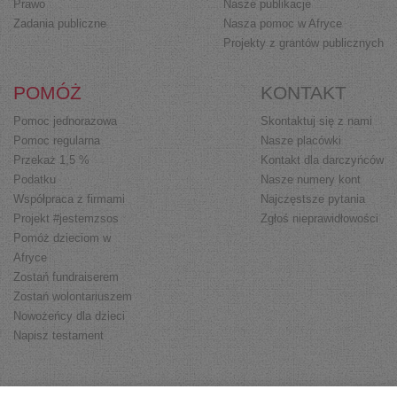
Prawo
Nasze publikacje
Zadania publiczne
Nasza pomoc w Afryce
Projekty z grantów publicznych
POMÓŻ
KONTAKT
Pomoc jednorazowa
Skontaktuj się z nami
Pomoc regularna
Nasze placówki
Przekaż 1,5 %
Kontakt dla darczyńców
Podatku
Nasze numery kont
Współpraca z firmami
Najczęstsze pytania
Projekt #jestemzsos
Zgłoś nieprawidłowości
Pomóż dzieciom w
Afryce
Zostań fundraiserem
Zostań wolontariuszem
Nowożeńcy dla dzieci
Napisz testament