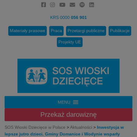
KRS 0000
056 901
Materiały prasowe
Praca
Przetargi publiczne
Publikacje
Projekty UE
MENU
Przekaż
darowiznę
SOS Wioski Dziecięce w Polsce
>
Aktualności
>
Inwestycja w
lepsze jutro dzieci. Gminy Domanice i Wodynie wsparły