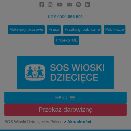
KRS 0000
056 901
Materiały prasowe
Praca
Przetargi publiczne
Publikacje
Projekty UE
MENU
Przekaż
darowiznę
SOS Wioski Dziecięce w Polsce
>
Aktualności