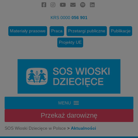
KRS 0000
056 901
Materiały prasowe
Praca
Przetargi publiczne
Publikacje
Projekty UE
MENU
Przekaż
darowiznę
SOS Wioski Dziecięce w Polsce
>
Aktualności