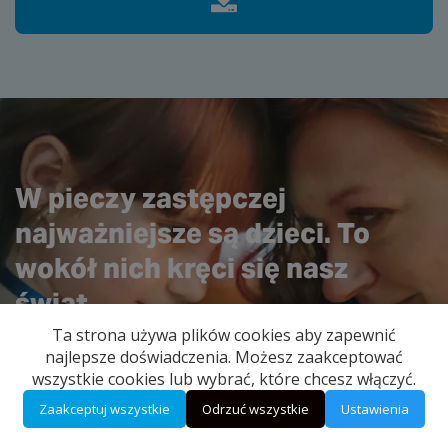
W pieczy zastępczej
najważniejsze są dzieci. To
wokół nich kręci się nasz
świat.
Ta strona używa plików cookies aby zapewnić
najlepsze doświadczenia. Możesz zaakceptować
wszystkie cookies lub wybrać, które chcesz włączyć.
Zaakceptuj wszystkie
Odrzuć wszystkie
Ustawienia