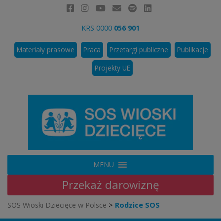
KRS 0000
056 901
Materiały prasowe
Praca
Przetargi publiczne
Publikacje
Projekty UE
MENU
Przekaż
darowiznę
SOS Wioski Dziecięce w Polsce
>
Rodzice SOS