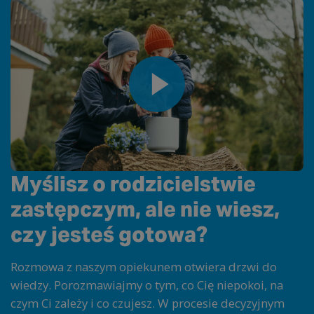
Myślisz o rodzicielstwie
zastępczym, ale nie wiesz,
czy jesteś gotowa?
Rozmowa z naszym opiekunem otwiera drzwi do
wiedzy. Porozmawiajmy o tym, co Cię niepokoi, na
czym Ci zależy i co czujesz. W procesie decyzyjnym