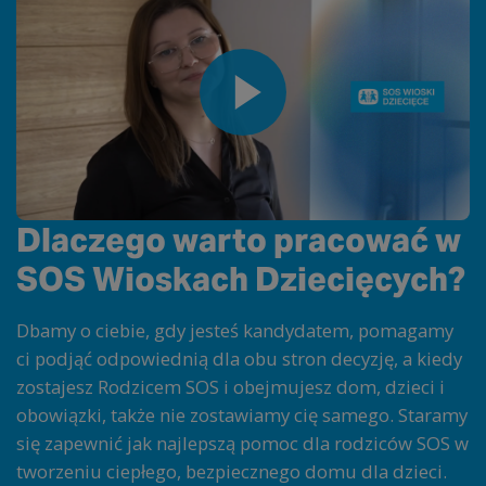
Dlaczego warto pracować w
SOS Wioskach Dziecięcych?
Dbamy o ciebie, gdy jesteś kandydatem, pomagamy
ci podjąć odpowiednią dla obu stron decyzję, a kiedy
zostajesz Rodzicem SOS i obejmujesz dom, dzieci i
obowiązki, także nie zostawiamy cię samego. Staramy
się zapewnić jak najlepszą pomoc dla rodziców SOS w
tworzeniu ciepłego, bezpiecznego domu dla dzieci.