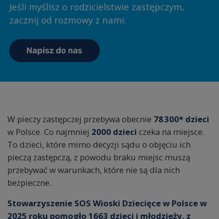
Jeśli myślisz o rodzicielstwie zastępczym,
zacznij od rozmowy z nami.
Napisz do nas
W pieczy zastępczej przebywa obecnie
78 300
* dzieci
w Polsce.
Co najmniej
2000
dzieci
czeka na miejsce.
To dzieci, które mimo decyzji sądu o objęciu ich
pieczą zastępczą, z powodu braku miejsc muszą
przebywać w warunkach, które nie są dla nich
bezpieczne.
Stowarzyszenie SOS Wioski Dziecięce w Polsce w
2025 roku pomogło 1663 dzieci i młodzieży, z