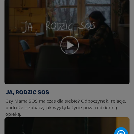
JA, RODZIC SOS
Czy Mama SOS ma czas dla siebie? Odpoczynek, relacje,
podróże – zobacz, jak wygląda życie poza codzienną
opieką.