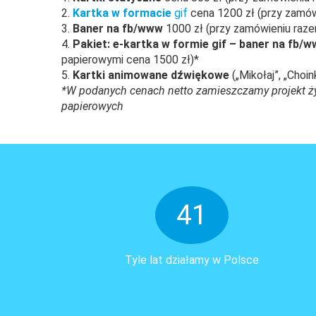
2.
Kartka w formacie
gif
cena 1200 zł (przy zamów
3.
Baner na fb/www
1000 zł (przy zamówieniu raze
4.
Pakiet: e-kartka w formie gif – baner na fb/
papierowymi cena 1500 zł)*
5.
Kartki animowane dźwiękowe
(„Mikołaj”, „Choi
*W podanych cenach netto zamieszczamy projekt życ
papierowych
41
Tyle lat działamy w Polsce