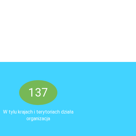
137
W tylu krajach i terytoriach działa
organizacja