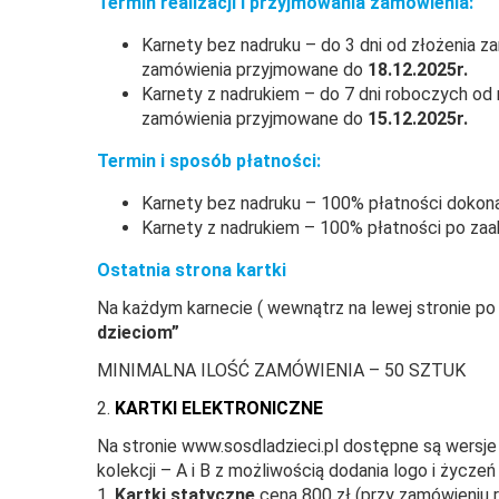
Termin realizacji i przyjmowania zamówienia:
Karnety bez nadruku – do 3 dni od złożenia z
zamówienia przyjmowane do
18.12.2025r.
Karnety z nadrukiem – do 7 dni roboczych o
zamówienia przyjmowane do
15.12.2025r.
Termin i sposób płatności:
Karnety bez nadruku – 100% płatności dokona
Karnety z nadrukiem – 100% płatności po zaa
Ostatnia strona kartki
Na każdym karnecie ( wewnątrz na lewej stronie po 
dzieciom”
MINIMALNA ILOŚĆ ZAMÓWIENIA – 50 SZTUK
2.
KARTKI ELEKTRONICZNE
Na stronie www.sosdladzieci.pl dostępne są wersje
kolekcji – A i B z możliwością dodania logo i życzeń
1.
Kartki statyczne
cena 800 zł (przy zamówieniu 