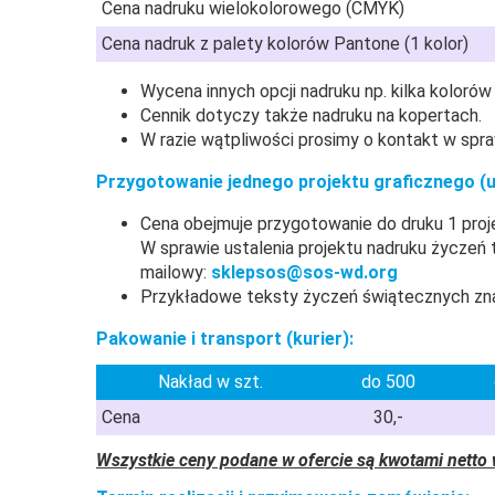
Cena nadruku wielokolorowego (CMYK)
Cena nadruk z palety kolorów Pantone (1 kolor)
Wycena innych opcji nadruku np. kilka koloró
Cennik dotyczy także nadruku na kopertach.
W razie wątpliwości prosimy o kontakt w spra
Przygotowanie jednego projektu graficznego (uk
Cena obejmuje przygotowanie do druku 1 proje
W sprawie ustalenia projektu nadruku życzeń tj
mailowy:
sklepsos@sos-wd.org
Przykładowe teksty życzeń świątecznych z
Pakowanie i transport (kurier):
Nakład w szt.
do 500
Cena
30,-
Wszystkie ceny podane w ofercie są kwotami netto 