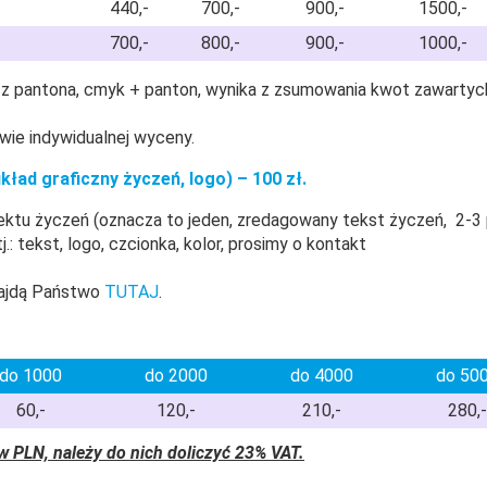
440,-
700,-
900,-
1500,-
700,-
800,-
900,-
1000,-
w z pantona, cmyk + panton, wynika z zsumowania kwot zawartych
wie indywidualnej wyceny.
ład graficzny życzeń, logo) – 100 zł.
ktu życzeń (oznacza to jeden, zredagowany tekst życzeń, 2-3 p
.: tekst, logo, czcionka, kolor, prosimy o kontakt
najdą Państwo
TUTAJ
.
do 1000
do 2000
do 4000
do 50
60,-
120,-
210,-
280,-
w PLN, należy do nich doliczyć 23% VAT.