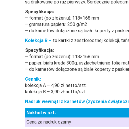
są drukowane po raz pierwszy. Serdecznie polecam
Specyfikacja:
– format (po złożeniu): 118×168 mm
– gramatura papieru: 250 g/m2
– do karnetów dołączone są białe koperty z paski
Kolekcja B –
to kartki z zeszłorocznej kolekcji, ta
Specyfikacja:
– format (po złożeniu): 118×168 mm
– papier: biała kreda 300g, uszlachetnienie folią m
– do karnetów dołączone są białe koperty z paski
Cennik:
kolekcja A – 4,90 zł netto/szt.
kolekcja B – 3,90 zł netto/szt.
Nadruk wewnątrz karnetów (życzenia świąteczne
Nakład w szt.
Cena za nadruk czarny