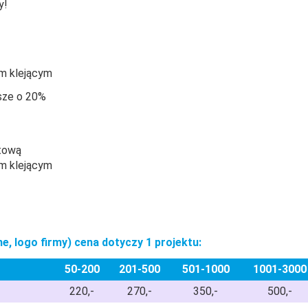
y!
em klejącym
ńsze o 20%
atową
em klejącym
, logo firmy) cena dotyczy 1 projektu:
50-200
201-500
501-1000
1001-3000
220,-
270,-
350,-
500,-